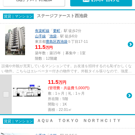
ステージファースト西池袋
賃貸｜マンション
有楽町線
「
要町
」駅 徒歩2分
山手線
「
池袋
」駅 徒歩6分
東京都
豊島区
西池袋
５丁目17-11
11.5
万円
築年数：築15年 ｜募集中：
1室
階数：12階建
設備や外観が充実しているマンションです。お友達を招待するのも恥ずかしくな
い物件。こちらはエレベーター付きの物件です。外観タイル張りなので、強度や
耐久性に優れます。地上12階...
11.5
万
円
(管理費・共益費 5,000円)
敷：1ヶ月｜礼：1ヶ月
所在階：5階
間取り：1K
面積：22.01㎡
ＡＱＵＡ ＴＯＫＹＯ ＮＯＲＴＨＣＩＴＹ
賃貸｜マンション