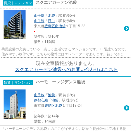
スクエアガーデン池袋
賃貸｜マンション
山手線
「
池袋
」駅 徒歩5分
山手線
「
目白
」駅 徒歩6分
東京都
豊島区
南池袋
１丁目15-23
-
築年数：築10年
階数：11階建
共用設備の充実している、楽しく生活できるマンションです。11階建てなので、
住みやすい物件です。こちらの物件にはエレベーターがあります。徒歩5分に駅
がある物件です。快適な暮らし...
現在空室情報がありません。
スクエアガーデン池袋へのお問い合わせはこちら
ハーモニーレジデンス池袋
賃貸｜マンション
山手線
「
池袋
」駅 徒歩9分
副都心線
「
池袋
」駅 徒歩9分
東京都
豊島区
池袋
１丁目13-24
-
築年数：築14年
階数：14階建
「ハーモニーレジデンス池袋」のここがイチオシ。駅から徒歩9分に立地する物