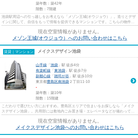
築年数：築42年
階数：7階建
池袋駅周辺への引っ越しをお考えなら「メゾン王城(オウジョウ）」。造りとデザ
インに関して、自信をもって情報を提供できるマンションです。こちらの物件に
はエレベーターがあります。...
現在空室情報がありません。
メゾン王城(オウジョウ）へのお問い合わせはこちら
メイクスデザイン池袋
賃貸｜マンション
山手線
「
池袋
」駅 徒歩4分
有楽町線
「
東池袋
」駅 徒歩7分
副都心線
「
雑司が谷
」駅 徒歩10分
東京都
豊島区
南池袋
２丁目11-10
-
築年数：築10年
階数：15階建
こだわりで選びたい方におすすめ。豊島区エリアで住まいをお探しなら「メイク
スデザイン池袋」。共用部には敷地内ごみ置き場・エレベータなどが備わってお
りとても充実しています。地...
現在空室情報がありません。
メイクスデザイン池袋へのお問い合わせはこちら