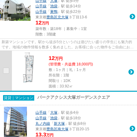
山手線
「
大塚
」駅 徒歩5分
山手線
「
池袋
」駅 徒歩14分
山手線
「
巣鴨
」駅 徒歩22分
東京都
豊島区
北大塚
３丁目13-6
12
万円
築年数：築18年 ｜募集中：
1室
階数：3階建
新築マンションです。駅から徒歩5分というのは遊びたい盛りの学生にも魅力的
です。地域の物件情報を数多く集めました。お客様に合った物件をご自由にお選
び下さい。お問い合わせもお気...
12
万
円
(管理費・共益費 18,000円)
敷：1ヶ月｜礼：1ヶ月
所在階：1階
間取り：1DK
面積：33.92㎡
パークアクシス大塚ガーデンスクエア
賃貸｜マンション
山手線
「
大塚
」駅 徒歩4分
山手線
「
池袋
」駅 徒歩18分
丸ノ内線
「
新大塚
」駅 徒歩8分
東京都
豊島区
南大塚
３丁目20-15
13.3
万円