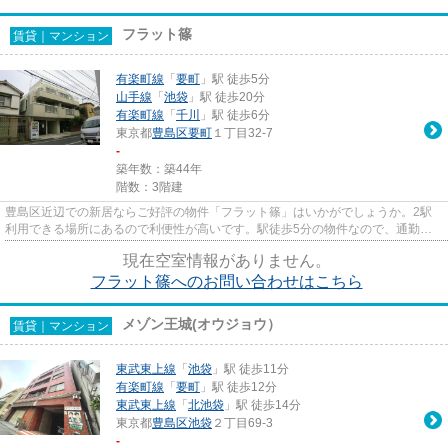
フラット篠
賃貸｜マンション
有楽町線
「
要町
」駅 徒歩5分
山手線
「
池袋
」駅 徒歩20分
有楽町線
「
千川
」駅 徒歩6分
東京都
豊島区
要町
１丁目32-7
-
築年数：築44年
階数：3階建
豊島区近辺での新居ならご好評の物件「フラット篠」はいかがでしょうか。2駅
利用できる場所にあるので利便性が高いです。駅徒歩5分の物件なので、通勤・
通学時間を短縮できます。設備...
現在空室情報がありません。
フラット篠へのお問い合わせはこちら
メゾン王城(オウジョウ）
賃貸｜マンション
東武東上線
「
池袋
」駅 徒歩11分
有楽町線
「
要町
」駅 徒歩12分
東武東上線
「
北池袋
」駅 徒歩14分
東京都
豊島区
池袋
２丁目69-3
-