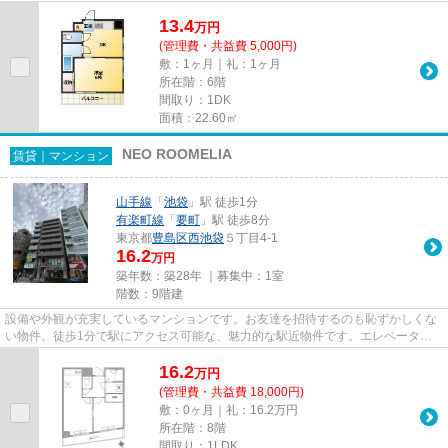
ーター付きの物件です。新し...
13.4
万
円
(管理費・共益費 5,000円)
敷：1ヶ月｜礼：1ヶ月
所在階：6階
間取り：1DK
面積：22.60㎡
NEO ROOMELIA
賃貸｜マンション
山手線
「
池袋
」駅 徒歩1分
有楽町線
「
要町
」駅 徒歩8分
東京都
豊島区
西池袋
５丁目4-1
16.2
万円
築年数：築28年 ｜募集中：
1室
階数：9階建
設備や外観が充実しているマンションです。お友達を招待するのも恥ずかしくな
い物件。徒歩1分で駅にアクセス可能な、魅力的な駅近物件です。エレベーター
がある物件です。納得できる住...
16.2
万
円
(管理費・共益費 18,000円)
敷：0ヶ月｜礼：16.2万円
所在階：8階
間取り：1LDK