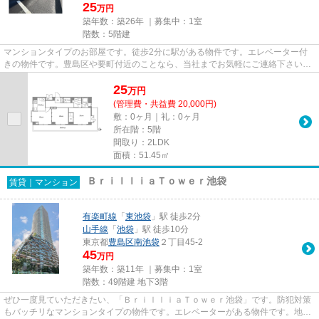
25
万円
築年数：築26年 ｜募集中：
1室
階数：5階建
マンションタイプのお部屋です。徒歩2分に駅がある物件です。エレベーター付
きの物件です。豊島区や要町付近のことなら、当社までお気軽にご連絡下さい。
あなたに合う素敵なお部屋がき...
25
万
円
(管理費・共益費 20,000円)
敷：0ヶ月｜礼：0ヶ月
所在階：5階
間取り：2LDK
面積：51.45㎡
ＢｒｉｌｌｉａＴｏｗｅｒ池袋
賃貸｜マンション
有楽町線
「
東池袋
」駅 徒歩2分
山手線
「
池袋
」駅 徒歩10分
東京都
豊島区
南池袋
２丁目45-2
45
万円
築年数：築11年 ｜募集中：
1室
階数：49階建 地下3階
ぜひ一度見ていただきたい、「ＢｒｉｌｌｉａＴｏｗｅｒ池袋」です。防犯対策
もバッチリなマンションタイプの物件です。エレベーターがある物件です。地上