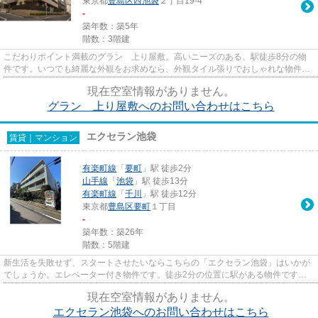
東京都
豊島区
西池袋
２丁目19-4
-
築年数：築5年
階数：3階建
こだわりポイント満載のグラン 上り屋敷。高いニーズのある、駅徒歩8分の物
件です。いつでも綺麗な外観をお求めなら、外観タイル張りでおしゃれな物件で
生活しませんか。ご紹介するの...
現在空室情報がありません。
グラン 上り屋敷へのお問い合わせはこちら
エクセラン池袋
賃貸｜マンション
有楽町線
「
要町
」駅 徒歩2分
山手線
「
池袋
」駅 徒歩13分
有楽町線
「
千川
」駅 徒歩12分
東京都
豊島区
要町
１丁目
-
築年数：築26年
階数：5階建
新生活を失敗せず、スタートさせたいならこちらの「エクセラン池袋」はいかが
でしょうか。エレベーター付き物件です。徒歩2分の位置に駅がある物件です。
こちらはマンションタイプにな...
現在空室情報がありません。
エクセラン池袋へのお問い合わせはこちら