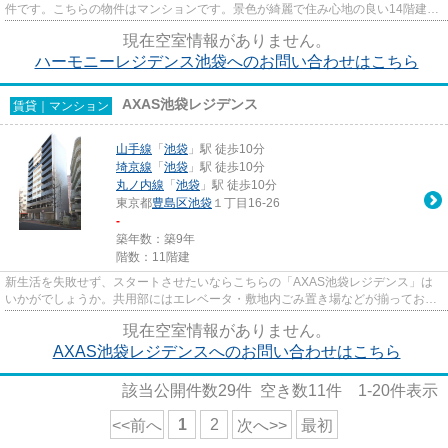
件です。こちらの物件はマンションです。景色が綺麗で住み心地の良い14階建て
物件。快適な生活を実現してく...
現在空室情報がありません。
ハーモニーレジデンス池袋へのお問い合わせはこちら
AXAS池袋レジデンス
賃貸｜マンション
山手線
「
池袋
」駅 徒歩10分
埼京線
「
池袋
」駅 徒歩10分
丸ノ内線
「
池袋
」駅 徒歩10分
東京都
豊島区
池袋
１丁目16-26
-
築年数：築9年
階数：11階建
新生活を失敗せず、スタートさせたいならこちらの「AXAS池袋レジデンス」は
いかがでしょうか。共用部にはエレベータ・敷地内ごみ置き場などが揃ってお
り、とても充実しています。通勤...
現在空室情報がありません。
AXAS池袋レジデンスへのお問い合わせはこちら
該当公開件数
29
件 空き数
11
件
1-20
件表示
1
2
<<前へ
次へ>>
最初