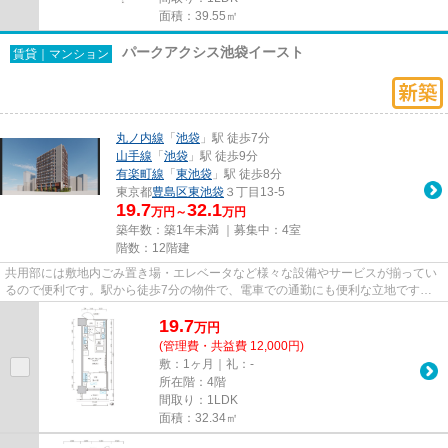
面積：39.55㎡
パークアクシス池袋イースト
賃貸｜マンション
丸ノ内線
「
池袋
」駅 徒歩7分
山手線
「
池袋
」駅 徒歩9分
有楽町線
「
東池袋
」駅 徒歩8分
東京都
豊島区
東池袋
３丁目13-5
19.7
32.1
万円～
万円
築年数：築1年未満 ｜募集中：
4室
階数：12階建
共用部には敷地内ごみ置き場・エレベータなど様々な設備やサービスが揃ってい
るので便利です。駅から徒歩7分の物件で、電車での通勤にも便利な立地です。
設備や外観が充実しているマン...
19.7
万
円
(管理費・共益費 12,000円)
敷：1ヶ月｜礼：-
所在階：4階
間取り：1LDK
面積：32.34㎡