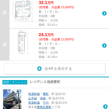
32.1
万
円
(管理費・共益費 15,000円)
敷：1ヶ月｜礼：-
所在階：4階
間取り：2LDK
面積：53.41㎡
24.1
万
円
(管理費・共益費 12,000円)
敷：1ヶ月｜礼：-
所在階：5階
間取り：1LDK
面積：42.39㎡
全4件を表示する
レジデンス池袋要町
賃貸｜マンション
有楽町線
「
要町
」駅 徒歩2分
山手線
「
池袋
」駅 徒歩13分
有楽町線
「
千川
」駅 徒歩12分
東京都
豊島区
要町
１丁目