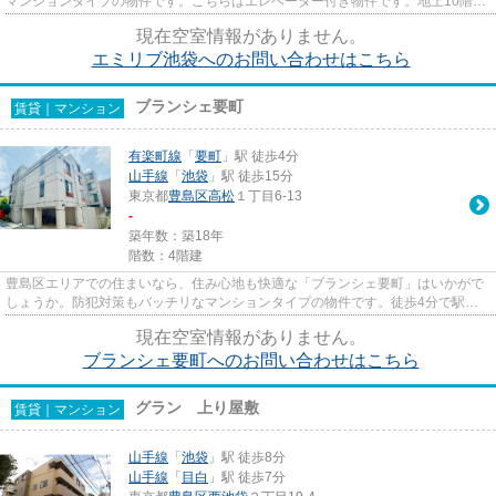
マンションタイプの物件です。こちらはエレベーター付き物件です。地上10階建
ての物件です。住まい探しの...
現在空室情報がありません。
エミリブ池袋へのお問い合わせはこちら
ブランシェ要町
賃貸｜マンション
有楽町線
「
要町
」駅 徒歩4分
山手線
「
池袋
」駅 徒歩15分
東京都
豊島区
高松
１丁目6-13
-
築年数：築18年
階数：4階建
豊島区エリアでの住まいなら、住み心地も快適な「ブランシェ要町」はいかがで
しょうか。防犯対策もバッチリなマンションタイプの物件です。徒歩4分で駅に
アクセスできる物件です。要町...
現在空室情報がありません。
ブランシェ要町へのお問い合わせはこちら
グラン 上り屋敷
賃貸｜マンション
山手線
「
池袋
」駅 徒歩8分
山手線
「
目白
」駅 徒歩7分