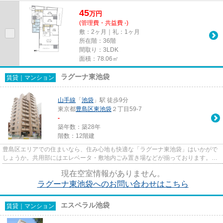
49階建ての物件をご紹介。新...
45
万
円
(管理費・共益費 -)
敷：2ヶ月｜礼：1ヶ月
所在階：36階
間取り：3LDK
面積：78.06㎡
ラグーナ東池袋
賃貸｜マンション
山手線
「
池袋
」駅 徒歩9分
東京都
豊島区
東池袋
２丁目59-7
-
築年数：築28年
階数：12階建
豊島区エリアでの住まいなら、住み心地も快適な「ラグーナ東池袋」はいかがで
しょうか。共用部にはエレベータ・敷地内ごみ置き場などが揃っております。共
用設備の充実している、楽し...
現在空室情報がありません。
ラグーナ東池袋へのお問い合わせはこちら
エスペラル池袋
賃貸｜マンション