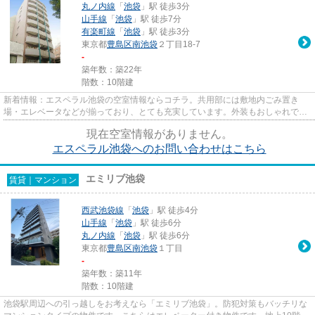
丸ノ内線
「
池袋
」駅 徒歩3分
山手線
「
池袋
」駅 徒歩7分
有楽町線
「
池袋
」駅 徒歩3分
東京都
豊島区
南池袋
２丁目18-7
-
築年数：築22年
階数：10階建
新着情報：エスペラル池袋の空室情報ならコチラ。共用部には敷地内ごみ置き
場・エレベータなどが揃っており、とても充実しています。外装もおしゃれで快
適な生活をおくることができる...
現在空室情報がありません。
エスペラル池袋へのお問い合わせはこちら
エミリブ池袋
賃貸｜マンション
西武池袋線
「
池袋
」駅 徒歩4分
山手線
「
池袋
」駅 徒歩6分
丸ノ内線
「
池袋
」駅 徒歩6分
東京都
豊島区
南池袋
１丁目
-
築年数：築11年
階数：10階建
池袋駅周辺への引っ越しをお考えなら「エミリブ池袋」。防犯対策もバッチリな