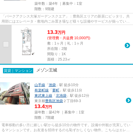
築年数：築4年 ｜募集中：
1室
階数：9階建
「パークアクシス大塚ガーデンスクエア」：豊島区エリアの新居にピッタリ。共
用部にはエレベータ・敷地内ごみ置き場など様々な設備やサービスが揃っている
ので便利です。新しいのでこ...
13.3
万
円
(管理費・共益費 10,000円)
敷：1ヶ月｜礼：1ヶ月
所在階：2階
間取り：1K
面積：25.23㎡
メゾン王城
賃貸｜マンション
山手線
「
池袋
」駅 徒歩10分
有楽町線
「
要町
」駅 徒歩11分
東武東上線
「
北池袋
」駅 徒歩12分
東京都
豊島区
池袋
２丁目69-3
13.4
万円
築年数：築42年 ｜募集中：
1室
階数：7階建
電車移動の多い方に嬉しい駅から徒歩10分の物件です。設備や外観が充実してい
るマンションです。お友達を招待するのも恥ずかしくない物件。こちらはエレベ