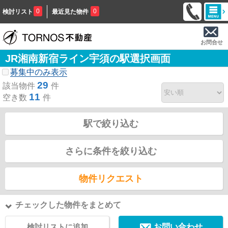
0
0
検討リスト
最近見た物件
お問合せ
JR湘南新宿ライン宇須の駅選択画面
募集中のみ表示
29
該当物件
件
11
空き数
件
駅で絞り込む
さらに条件を絞り込む
物件リクエスト
チェックした物件をまとめて
検討リストに追加
お問い合わせ