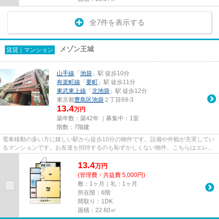
全7件を表示する
メゾン王城
賃貸｜マンション
山手線
「
池袋
」駅 徒歩10分
有楽町線
「
要町
」駅 徒歩11分
東武東上線
「
北池袋
」駅 徒歩12分
東京都
豊島区
池袋
２丁目69-3
13.4
万円
築年数：築42年 ｜募集中：
1室
階数：7階建
電車移動の多い方に嬉しい駅から徒歩10分の物件です。設備や外観が充実してい
るマンションです。お友達を招待するのも恥ずかしくない物件。こちらはエレベ
ーター付きの物件です。新し...
13.4
万
円
(管理費・共益費 5,000円)
敷：1ヶ月｜礼：1ヶ月
所在階：6階
間取り：1DK
面積：22.60㎡