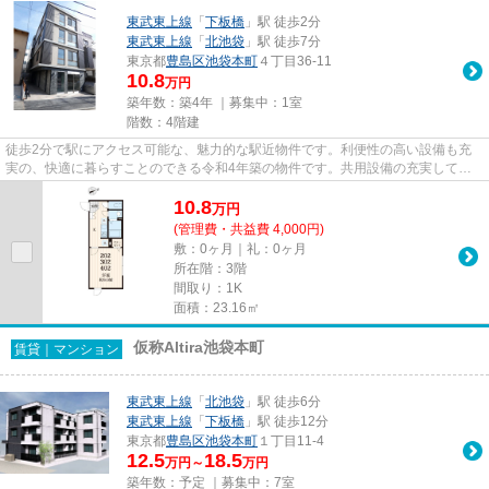
東武東上線
「
下板橋
」駅 徒歩2分
東武東上線
「
北池袋
」駅 徒歩7分
東京都
豊島区
池袋本町
４丁目36-11
10.8
万円
築年数：築4年 ｜募集中：
1室
階数：4階建
徒歩2分で駅にアクセス可能な、魅力的な駅近物件です。利便性の高い設備も充
実の、快適に暮らすことのできる令和4年築の物件です。共用設備の充実してい
る、楽しく生活できるマンショ...
10.8
万
円
(管理費・共益費 4,000円)
敷：0ヶ月｜礼：0ヶ月
所在階：3階
間取り：1K
面積：23.16㎡
仮称Altira池袋本町
賃貸｜マンション
東武東上線
「
北池袋
」駅 徒歩6分
東武東上線
「
下板橋
」駅 徒歩12分
東京都
豊島区
池袋本町
１丁目11‐4
12.5
18.5
万円～
万円
築年数：予定 ｜募集中：
7室