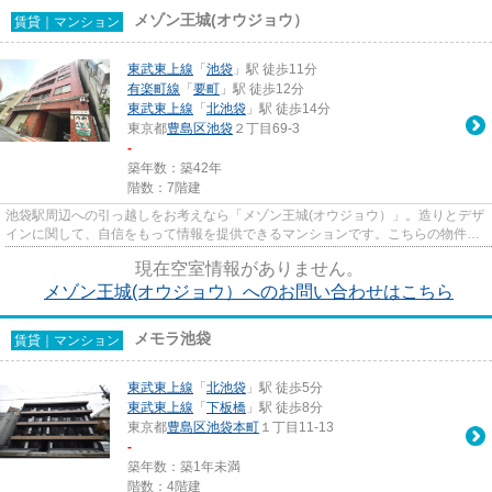
メゾン王城(オウジョウ）
賃貸｜マンション
東武東上線
「
池袋
」駅 徒歩11分
有楽町線
「
要町
」駅 徒歩12分
東武東上線
「
北池袋
」駅 徒歩14分
東京都
豊島区
池袋
２丁目69-3
-
築年数：築42年
階数：7階建
池袋駅周辺への引っ越しをお考えなら「メゾン王城(オウジョウ）」。造りとデザ
インに関して、自信をもって情報を提供できるマンションです。こちらの物件に
はエレベーターがあります。...
現在空室情報がありません。
メゾン王城(オウジョウ）へのお問い合わせはこちら
メモラ池袋
賃貸｜マンション
東武東上線
「
北池袋
」駅 徒歩5分
東武東上線
「
下板橋
」駅 徒歩8分
東京都
豊島区
池袋本町
１丁目11-13
-
築年数：築1年未満
階数：4階建