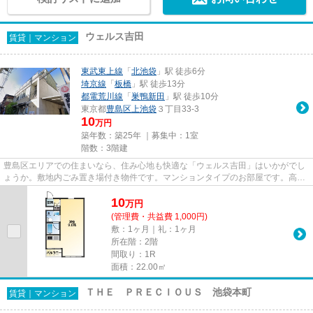
ウェルス吉田
賃貸｜マンション
東武東上線
「
北池袋
」駅 徒歩6分
埼京線
「
板橋
」駅 徒歩13分
都電荒川線
「
巣鴨新田
」駅 徒歩10分
東京都
豊島区
上池袋
３丁目33-3
10
万円
築年数：築25年 ｜募集中：
1室
階数：3階建
豊島区エリアでの住まいなら、住み心地も快適な「ウェルス吉田」はいかがでし
ょうか。敷地内ごみ置き場付き物件です。マンションタイプのお部屋です。高い
ニーズのある、駅徒歩6分の物...
10
万
円
(管理費・共益費 1,000円)
敷：1ヶ月｜礼：1ヶ月
所在階：2階
間取り：1R
面積：22.00㎡
ＴＨＥ ＰＲＥＣＩＯＵＳ 池袋本町
賃貸｜マンション