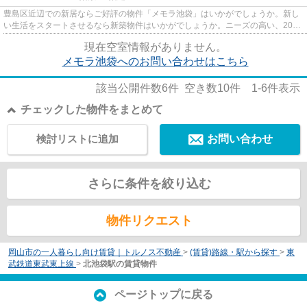
豊島区近辺での新居ならご好評の物件「メモラ池袋」はいかがでしょうか。新し
い生活をスタートさせるなら新築物件はいかがでしょうか。ニーズの高い、2026
年築の物件で、オシャレな室...
現在空室情報がありません。
メモラ池袋へのお問い合わせはこちら
該当公開件数
6
件 空き数
10
件
1-6
件表示
チェックした物件をまとめて
検討リストに追加
お問い合わせ
さらに条件を絞り込む
物件リクエスト
岡山市の一人暮らし向け賃貸｜トルノス不動産
>
(賃貸)路線・駅から探す
>
東
武鉄道東武東上線
>
北池袋駅の賃貸物件
ページトップに戻る