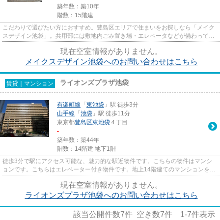
築年数：築10年
階数：15階建
こだわりで選びたい方におすすめ。豊島区エリアで住まいをお探しなら「メイク
スデザイン池袋」。共用部には敷地内ごみ置き場・エレベータなどが備わってお
りとても充実しています。地...
現在空室情報がありません。
メイクスデザイン池袋へのお問い合わせはこちら
ライオンズプラザ池袋
賃貸｜マンション
有楽町線
「
東池袋
」駅 徒歩3分
山手線
「
池袋
」駅 徒歩11分
東京都
豊島区
東池袋
４丁目
-
築年数：築44年
階数：14階建 地下1階
徒歩3分で駅にアクセス可能な、魅力的な駅近物件です。こちらの物件はマンシ
ョンです。こちらはエレベーター付き物件です。地上14階建てのマンションをご
紹介。新生活を始めるためのお...
現在空室情報がありません。
ライオンズプラザ池袋へのお問い合わせはこちら
該当公開件数
7
件 空き数
7
件
1-7
件表示