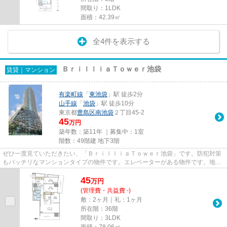
間取り：1LDK
面積：42.39㎡
全4件を表示する
ＢｒｉｌｌｉａＴｏｗｅｒ池袋
賃貸｜マンション
有楽町線
「
東池袋
」駅 徒歩2分
山手線
「
池袋
」駅 徒歩10分
東京都
豊島区
南池袋
２丁目45-2
45
万円
築年数：築11年 ｜募集中：
1室
階数：49階建 地下3階
ぜひ一度見ていただきたい、「ＢｒｉｌｌｉａＴｏｗｅｒ池袋」です。防犯対策
もバッチリなマンションタイプの物件です。エレベーターがある物件です。地上
49階建ての物件をご紹介。新...
45
万
円
(管理費・共益費 -)
敷：2ヶ月｜礼：1ヶ月
所在階：36階
間取り：3LDK
面積：78.06㎡