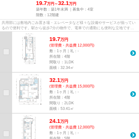
19.7
32.1
万円～
万円
築年数：築1年未満 ｜募集中：
4室
階数：12階建
共用部には敷地内ごみ置き場・エレベータなど様々な設備やサービスが揃ってい
るので便利です。駅から徒歩7分の物件で、電車での通勤にも便利な立地です。
設備や外観が充実しているマン...
19.7
万
円
(管理費・共益費 12,000円)
敷：1ヶ月｜礼：-
所在階：4階
間取り：1LDK
面積：32.34㎡
32.1
万
円
(管理費・共益費 15,000円)
敷：1ヶ月｜礼：-
所在階：4階
間取り：2LDK
面積：53.41㎡
24.1
万
円
(管理費・共益費 12,000円)
敷：1ヶ月｜礼：-
所在階：5階