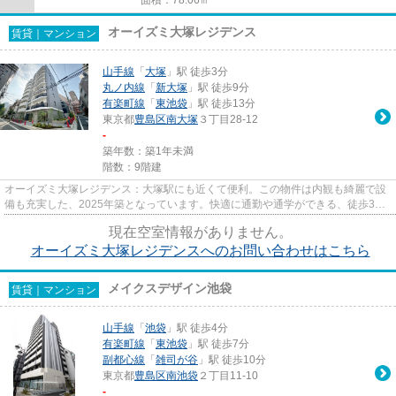
オーイズミ大塚レジデンス
賃貸｜マンション
山手線
「
大塚
」駅 徒歩3分
丸ノ内線
「
新大塚
」駅 徒歩9分
有楽町線
「
東池袋
」駅 徒歩13分
東京都
豊島区
南大塚
３丁目28-12
-
築年数：築1年未満
階数：9階建
オーイズミ大塚レジデンス：大塚駅にも近くて便利。この物件は内観も綺麗で設
備も充実した、2025年築となっています。快適に通勤や通学ができる、徒歩3分
に駅がある物件です。こちらは...
現在空室情報がありません。
オーイズミ大塚レジデンスへのお問い合わせはこちら
メイクスデザイン池袋
賃貸｜マンション
山手線
「
池袋
」駅 徒歩4分
有楽町線
「
東池袋
」駅 徒歩7分
副都心線
「
雑司が谷
」駅 徒歩10分
東京都
豊島区
南池袋
２丁目11-10
-