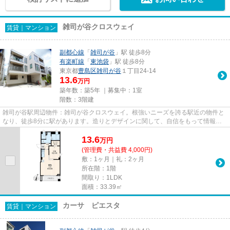
雑司が谷クロスウェイ
賃貸｜マンション
副都心線
「
雑司が谷
」駅 徒歩8分
有楽町線
「
東池袋
」駅 徒歩8分
東京都
豊島区
雑司が谷
１丁目24-14
13.6
万円
築年数：築5年 ｜募集中：
1室
階数：3階建
雑司が谷駅周辺物件：雑司が谷クロスウェイ。根強いニーズを誇る駅近の物件と
なり、徒歩8分に駅があります。造りとデザインに関して、自信をもって情報を
提供できるマンションです。外...
13.6
万
円
(管理費・共益費 4,000円)
敷：1ヶ月｜礼：2ヶ月
所在階：1階
間取り：1LDK
面積：33.39㎡
カーサ ピエスタ
賃貸｜マンション