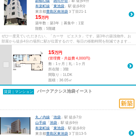
副都心線
「
雑司が谷
」駅 徒歩4分
有楽町線
「
東池袋
」駅 徒歩8分
東京都
豊島区
南池袋
３丁目21-1
15
万円
築年数：築3年 ｜募集中：
1室
階数：5階建
ぜひ一度見ていただきたい、「カーサ ピエスタ」です。築3年の築浅物件。お
部屋から徒歩4分の場所に駅が位置するので、毎日の移動時間を削減できます。
おしゃれなあなたにピッタリな...
15
万
円
(管理費・共益費 4,000円)
敷：1ヶ月｜礼：1ヶ月
所在階：3階
間取り：1LDK
面積：36.05㎡
パークアクシス池袋イースト
賃貸｜マンション
丸ノ内線
「
池袋
」駅 徒歩7分
山手線
「
池袋
」駅 徒歩9分
有楽町線
「
東池袋
」駅 徒歩8分
東京都
豊島区
東池袋
３丁目13-5