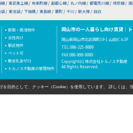
袋線
/
東武東上線
/
有楽町線
/
副都心線
/
丸ノ内線
/
都電荒川線
/
埼京線
/
湘
池袋
/
東池袋
/
下板橋
/
東長崎
/
要町
/
千川
/
新大塚
/
目白
岡山市の一人暮らし向け賃貸｜ト
新築・築浅物件
女性向け
岡山県岡山市北区岡町19-1 山田ビル3F
駅近物件
TEL:086-225-8889
ペット可
FAX:086-899-9089
敷金礼金ゼロ
Copyright(c) 株式会社トルノス不動産
All Rights Reserved.
トルノス不動産の管理物件
を目的として、クッキー（Cookie）を使用しています。
詳しくは、