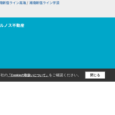
南新宿ライン高海
/
湘南新宿ライン宇須
ルノス不動産
当社の
をご確認ください。
閉じる
「Cookieの取扱いについて」