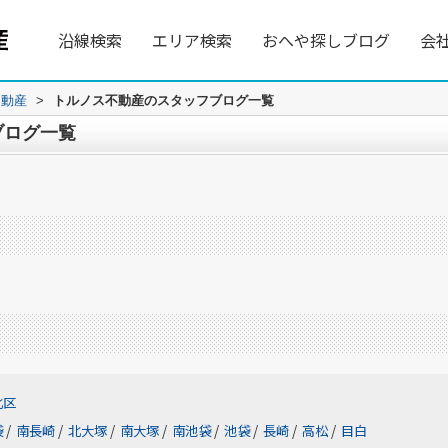
沿線検索
エリア検索
おへや探しブログ
会
不動産
>
トルノス不動産のスタッフブログ一覧
ブログ一覧
北区
袋
/
南長崎
/
北大塚
/
南大塚
/
南池袋
/
池袋
/
長崎
/
高松
/
目白