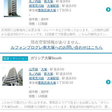
丸ノ内線
「
新大塚
」駅 徒歩8分
都電荒川線
「
大塚駅前
」駅 徒歩3分
東京都
豊島区
南大塚
３丁目35-1
-
築年数：築6年
階数：11階建
共用部には敷地内ごみ置き場・エレベータなどが揃っております。この物件は駅
から徒歩3分のマンションです。11階建てで快適な物件。こちらの物件はマンシ
ョンです。築6年の物件です。...
現在空室情報がありません。
ルフォンプログレ南大塚へのお問い合わせはこちら
ガリシア大塚South
賃貸｜マンション
山手線
「
大塚
」駅 徒歩3分
丸ノ内線
「
新大塚
」駅 徒歩10分
都電荒川線
「
大塚駅前
」駅 徒歩3分
東京都
豊島区
南大塚
３丁目30-10
-
築年数：築6年
階数：14階建
こだわりで選びたい方におすすめ。豊島区エリアで住まいをお探しなら「ガリシ
ア大塚South」。14階建ての物件となっています。駅徒歩3分の物件なので、通
勤・通学時間を短縮できます。...