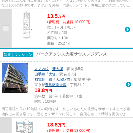
共用部には敷地内ごみ置き場・エレベータなどが揃っております。利便性の高い
徒歩10分の物件です。きれいな外装・内装がポイント。共用設備の充実してい
る、楽しく生活できるマンショ...
13.5
万
円
(管理費・共益費 10,000円)
敷：1ヶ月｜礼：-
所在階：4階
間取り：1DK
面積：25.27㎡
パークアクシス大塚サウスレジデンス
賃貸｜マンション
丸ノ内線
「
新大塚
」駅 徒歩5分
山手線
「
大塚
」駅 徒歩7分
都電荒川線
「
大塚駅前
」駅 徒歩7分
東京都
豊島区
南大塚
２丁目31-2
18.8
万円
築年数：築3年 ｜募集中：
1室
階数：10階建
周辺環境の良い10階建ての建物です。忙しいあなたの生活をサポートするのが敷
地内ごみ置き場です。造りとデザインに関して、自信をもって情報を提供できる
マンションです。この物件は...
18.8
万
円
(管理費・共益費 18,000円)