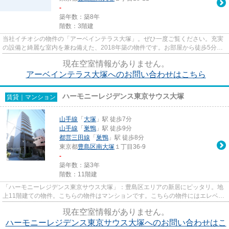
-
築年数：築8年
階数：3階建
当社イチオシの物件の「アーベインテラス大塚」。ぜひ一度ご覧ください。充実
の設備と綺麗な室内を兼ね備えた、2018年築の物件です。お部屋から徒歩5分の
場所に駅が位置するので、毎日...
現在空室情報がありません。
アーベインテラス大塚へのお問い合わせはこちら
ハーモニーレジデンス東京サウス大塚
賃貸｜マンション
山手線
「
大塚
」駅 徒歩7分
山手線
「
巣鴨
」駅 徒歩9分
都営三田線
「
巣鴨
」駅 徒歩8分
東京都
豊島区
南大塚
１丁目36-9
-
築年数：築3年
階数：11階建
「ハーモニーレジデンス東京サウス大塚」：豊島区エリアの新居にピッタリ。地
上11階建ての物件。こちらの物件はマンションです。こちらの物件にはエレベー
ターが付いています。豊島区...
現在空室情報がありません。
ハーモニーレジデンス東京サウス大塚へのお問い合わせはこ