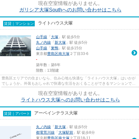
現在空室情報がありません。
ガリシア大塚Southへのお問い合わせはこちら
ライトハウス大塚
賃貸｜マンション
山手線
「
大塚
」駅 徒歩5分
丸ノ内線
「
新大塚
」駅 徒歩5分
山手線
「
巣鴨
」駅 徒歩15分
東京都
豊島区
南大塚
２丁目33-6
-
築年数：築6年
階数：13階建
豊島区エリアでの住まいなら、住み心地も快適な「ライトハウス大塚」はいかが
でしょうか。外装もおしゃれで快適な生活をおくることができるマンションで
す。お部屋から徒歩5分の場所に...
現在空室情報がありません。
ライトハウス大塚へのお問い合わせはこちら
アーベインテラス大塚
賃貸｜アパート
丸ノ内線
「
新大塚
」駅 徒歩5分
都電荒川線
「
大塚駅前
」駅 徒歩8分
東京都
豊島区
南大塚
２丁目18-11