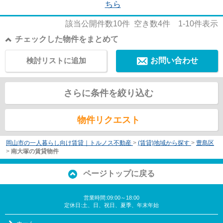
ちら
該当公開件数
10
件 空き数
4
件
1-10
件表示
チェックした物件をまとめて
検討リストに追加
お問い合わせ
さらに条件を絞り込む
物件リクエスト
岡山市の一人暮らし向け賃貸｜トルノス不動産
>
(賃貸)地域から探す
>
豊島区
>
南大塚の賃貸物件
ページトップに戻る
営業時間:09:00～18:00
定休日:土、日、祝日、夏季、年末年始