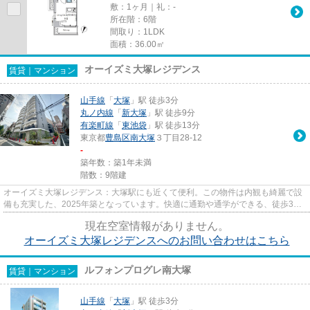
敷：1ヶ月｜礼：-
所在階：6階
間取り：1LDK
面積：36.00㎡
オーイズミ大塚レジデンス
賃貸｜マンション
山手線
「
大塚
」駅 徒歩3分
丸ノ内線
「
新大塚
」駅 徒歩9分
有楽町線
「
東池袋
」駅 徒歩13分
東京都
豊島区
南大塚
３丁目28-12
-
築年数：築1年未満
階数：9階建
オーイズミ大塚レジデンス：大塚駅にも近くて便利。この物件は内観も綺麗で設
備も充実した、2025年築となっています。快適に通勤や通学ができる、徒歩3分
に駅がある物件です。こちらは...
現在空室情報がありません。
オーイズミ大塚レジデンスへのお問い合わせはこちら
ルフォンプログレ南大塚
賃貸｜マンション
山手線
「
大塚
」駅 徒歩3分