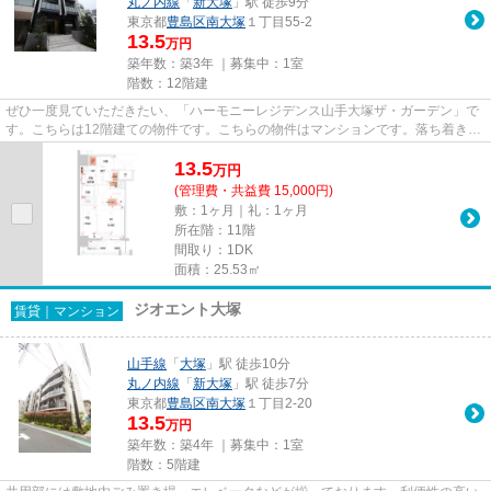
丸ノ内線
「
新大塚
」駅 徒歩9分
東京都
豊島区
南大塚
１丁目55-2
13.5
万円
築年数：築3年 ｜募集中：
1室
階数：12階建
ぜひ一度見ていただきたい、「ハーモニーレジデンス山手大塚ザ・ガーデン」で
す。こちらは12階建ての物件です。こちらの物件はマンションです。落ち着きの
ある空間が広がっている、令...
13.5
万
円
(管理費・共益費 15,000円)
敷：1ヶ月｜礼：1ヶ月
所在階：11階
間取り：1DK
面積：25.53㎡
ジオエント大塚
賃貸｜マンション
山手線
「
大塚
」駅 徒歩10分
丸ノ内線
「
新大塚
」駅 徒歩7分
東京都
豊島区
南大塚
１丁目2-20
13.5
万円
築年数：築4年 ｜募集中：
1室
階数：5階建