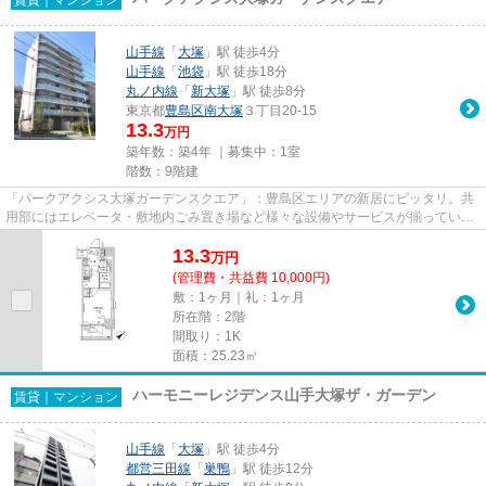
山手線
「
大塚
」駅 徒歩4分
山手線
「
池袋
」駅 徒歩18分
丸ノ内線
「
新大塚
」駅 徒歩8分
東京都
豊島区
南大塚
３丁目20-15
13.3
万円
築年数：築4年 ｜募集中：
1室
階数：9階建
「パークアクシス大塚ガーデンスクエア」：豊島区エリアの新居にピッタリ。共
用部にはエレベータ・敷地内ごみ置き場など様々な設備やサービスが揃っている
ので便利です。新しいのでこ...
13.3
万
円
(管理費・共益費 10,000円)
敷：1ヶ月｜礼：1ヶ月
所在階：2階
間取り：1K
面積：25.23㎡
ハーモニーレジデンス山手大塚ザ・ガーデン
賃貸｜マンション
山手線
「
大塚
」駅 徒歩4分
都営三田線
「
巣鴨
」駅 徒歩12分