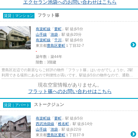
エクセラン池袋へのお問い合わせはこちら
フラット篠
賃貸｜マンション
有楽町線
「
要町
」駅 徒歩5分
山手線
「
池袋
」駅 徒歩20分
有楽町線
「
千川
」駅 徒歩6分
東京都
豊島区
要町
１丁目32-7
-
築年数：築44年
階数：3階建
豊島区近辺での新居ならご好評の物件「フラット篠」はいかがでしょうか。2駅
利用できる場所にあるので利便性が高いです。駅徒歩5分の物件なので、通勤・
通学時間を短縮できます。設備...
現在空室情報がありません。
フラット篠へのお問い合わせはこちら
ストークジュン
賃貸｜アパート
有楽町線
「
要町
」駅 徒歩5分
西武池袋線
「
椎名町
」駅 徒歩14分
山手線
「
池袋
」駅 徒歩22分
東京都
豊島区
要町
１丁目37-9