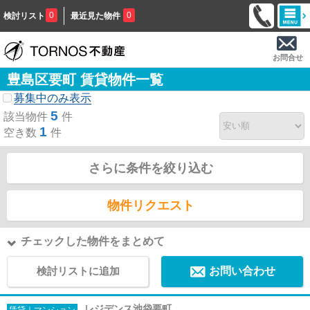
0
0
検討リスト
最近見た物件
お問合せ
豊島区要町 賃貸物件一覧
募集中のみ表示
5
該当物件
件
1
空き数
件
さらに条件を絞り込む
物件リクエスト
チェックした物件をまとめて
検討リストに追加
お問い合わせ
レジデンス池袋要町
賃貸｜マンション