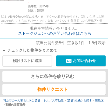
-
築年数：築35年
階数：2階建
駅まで徒歩5分の位置に立地する、アクセス良好な物件です。新しい生活にお勧
めなのが、こちらのアパートです。失敗したくないお部屋探しなら豊島区や要町
付近に強い当社へご連絡くださ...
現在空室情報がありません。
ストークジュンへのお問い合わせはこちら
該当公開件数
5
件 空き数
1
件
1-5
件表示
チェックした物件をまとめて
検討リストに追加
お問い合わせ
さらに条件を絞り込む
物件リクエスト
岡山市の一人暮らし向け賃貸｜トルノス不動産
>
(賃貸)地域から探す
>
豊島区
>
要町の賃貸物件