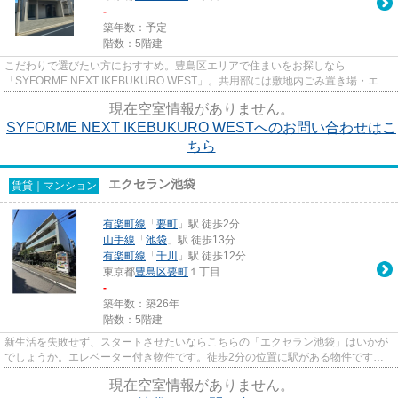
-
築年数：予定
階数：5階建
こだわりで選びたい方におすすめ。豊島区エリアで住まいをお探しなら
「SYFORME NEXT IKEBUKURO WEST」。共用部には敷地内ごみ置き場・エレ
ベータなどが備わっておりとても充実していま...
現在空室情報がありません。
SYFORME NEXT IKEBUKURO WESTへのお問い合わせはこ
ちら
エクセラン池袋
賃貸｜マンション
有楽町線
「
要町
」駅 徒歩2分
山手線
「
池袋
」駅 徒歩13分
有楽町線
「
千川
」駅 徒歩12分
東京都
豊島区
要町
１丁目
-
築年数：築26年
階数：5階建
新生活を失敗せず、スタートさせたいならこちらの「エクセラン池袋」はいかが
でしょうか。エレベーター付き物件です。徒歩2分の位置に駅がある物件です。
こちらはマンションタイプにな...
現在空室情報がありません。