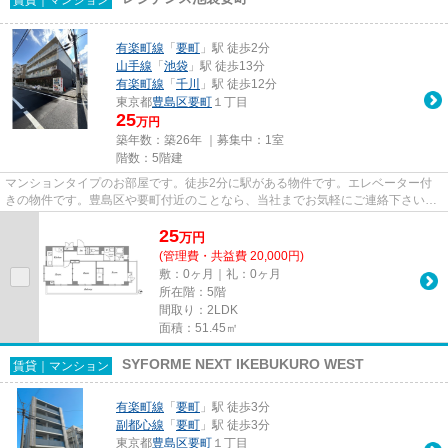
有楽町線
「
要町
」駅 徒歩2分
山手線
「
池袋
」駅 徒歩13分
有楽町線
「
千川
」駅 徒歩12分
東京都
豊島区
要町
１丁目
25
万円
築年数：築26年 ｜募集中：
1室
階数：5階建
マンションタイプのお部屋です。徒歩2分に駅がある物件です。エレベーター付
きの物件です。豊島区や要町付近のことなら、当社までお気軽にご連絡下さい。
あなたに合う素敵なお部屋がき...
25
万
円
(管理費・共益費 20,000円)
敷：0ヶ月｜礼：0ヶ月
所在階：5階
間取り：2LDK
面積：51.45㎡
SYFORME NEXT IKEBUKURO WEST
賃貸｜マンション
有楽町線
「
要町
」駅 徒歩3分
副都心線
「
要町
」駅 徒歩3分
東京都
豊島区
要町
１丁目