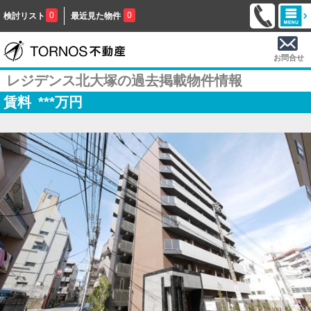
0
0
検討リスト
最近見た物件
お問合せ
レジデンス北大塚の過去掲載物件情報
賃料
***
万円