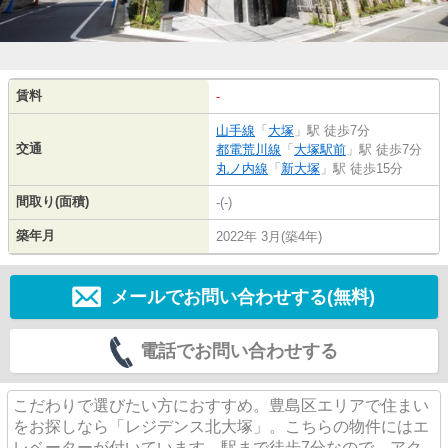
賃料
-
山手線
「
大塚
」駅 徒歩7分
交通
都電荒川線
「
大塚駅前
」駅 徒歩7分
丸ノ内線
「
新大塚
」駅 徒歩15分
間取り(面積)
-(-)
築年月
2022年 3月(築4年)
メールでお問い合わせする(無料)
電話でお問い合わせする
こだわりで選びたい方におすすめ。豊島区エリアで住まい
をお探しなら「レジデンス北大塚」。こちらの物件にはエ
レベーターが付いています。駅まで徒歩7分なので、アク