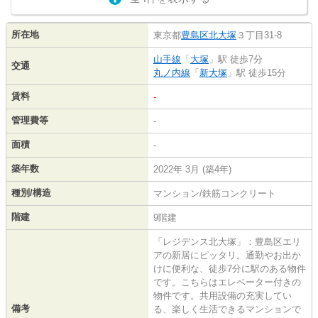
所在地
東京都
豊島区
北大塚
３丁目31-8
山手線
「
大塚
」駅 徒歩7分
交通
丸ノ内線
「
新大塚
」駅 徒歩15分
賃料
-
管理費等
-
面積
-
築年数
2022年 3月 (築4年)
種別/構造
マンション/鉄筋コンクリート
階建
9階建
「レジデンス北大塚」：豊島区エリ
アの新居にピッタリ。通勤やお出か
けに便利な、徒歩7分に駅のある物件
です。こちらはエレベーター付きの
物件です。共用設備の充実してい
備考
る、楽しく生活できるマンションで