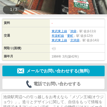
1 / 3
賃料
-
東武東上線
「
池袋
」駅 徒歩11分
交通
有楽町線
「
要町
」駅 徒歩12分
東武東上線
「
北池袋
」駅 徒歩14分
間取り(面積)
-(-)
築年月
1984年 3月(築42年)
メールでお問い合わせする(無料)
電話でお問い合わせする
池袋駅周辺への引っ越しをお考えなら「メゾン王城(オウジ
ョウ）」。造りとデザインに関して、自信をもって情報を
提供できるマンションです。こちらの物件にはエレベータ