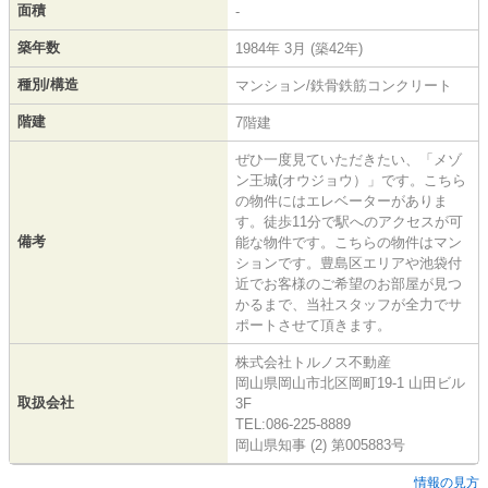
面積
-
築年数
1984年 3月 (築42年)
種別/構造
マンション/鉄骨鉄筋コンクリート
階建
7階建
ぜひ一度見ていただきたい、「メゾ
ン王城(オウジョウ）」です。こちら
の物件にはエレベーターがありま
す。徒歩11分で駅へのアクセスが可
備考
能な物件です。こちらの物件はマン
ションです。豊島区エリアや池袋付
近でお客様のご希望のお部屋が見つ
かるまで、当社スタッフが全力でサ
ポートさせて頂きます。
株式会社トルノス不動産
岡山県岡山市北区岡町19-1 山田ビル
取扱会社
3F
TEL:086-225-8889
岡山県知事 (2) 第005883号
情報の見方