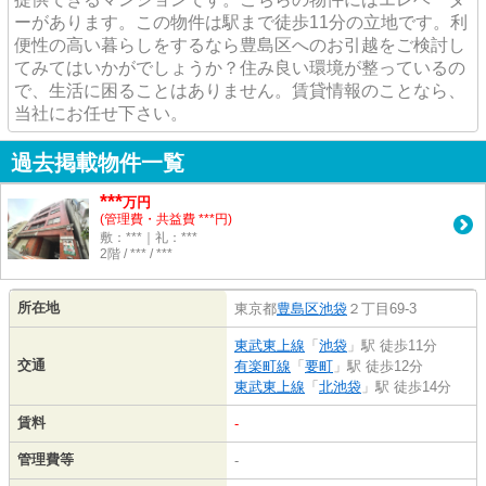
ーがあります。この物件は駅まで徒歩11分の立地です。利
便性の高い暮らしをするなら豊島区へのお引越をご検討し
てみてはいかがでしょうか？住み良い環境が整っているの
で、生活に困ることはありません。賃貸情報のことなら、
当社にお任せ下さい。
過去掲載物件一覧
***
万円
(管理費・共益費 ***円)
敷：***｜礼：***
2階 / *** / ***
所在地
東京都
豊島区
池袋
２丁目69-3
東武東上線
「
池袋
」駅 徒歩11分
交通
有楽町線
「
要町
」駅 徒歩12分
東武東上線
「
北池袋
」駅 徒歩14分
賃料
-
管理費等
-