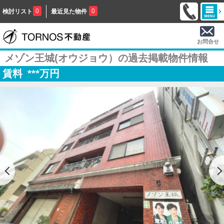
0
0
検討リスト
最近見た物件
お問合せ
メゾン王城(オウジョウ）の過去掲載物件情報
賃料
***
万円