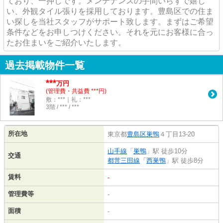
ており、一押しです。メンテナンスの手間いらずで嬉し
い、外観タイル張りを採用しております。豊島区での住ま
い探しを当社スタッフがサポート致します。まずはご希望
条件などをお申しつけください。それを元にお客様に合っ
たお住まいをご紹介いたします。
過去掲載物件一覧
***
万円
(管理費・共益費 ***円)
敷：***｜礼：***
3階 / *** / ***
所在地
東京都
豊島区
巣鴨
４丁目13-20
山手線
「
巣鴨
」駅 徒歩10分
交通
都営三田線
「
西巣鴨
」駅 徒歩8分
賃料
-
管理費等
-
面積
-