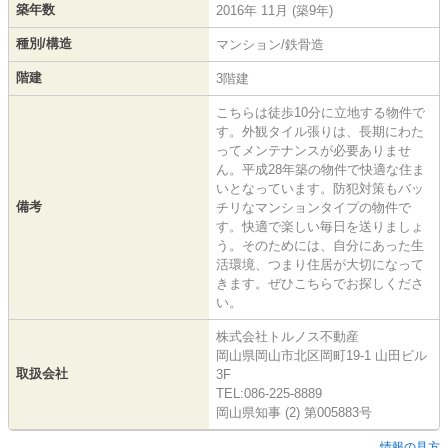
築年数
2016年 11月 (築9年)
種別/構造
マンション/鉄骨造
階建
3階建
こちらは徒歩10分に立地する物件で
す。外観タイル張りは、長期にわた
ってメンテナンスが必要ありませ
ん。平成28年築の物件で快適な住ま
いとなっています。防犯対策もバッ
備考
チリなマンションタイプの物件で
す。快適で楽しい毎日を送りましょ
う。そのためには、自分にあった生
活環境、つまり住居が大切になって
きます。ぜひこちらでお探しくださ
い。
株式会社トルノス不動産
岡山県岡山市北区岡町19-1 山田ビル
取扱会社
3F
TEL:086-225-8889
岡山県知事 (2) 第005883号
情報の見方