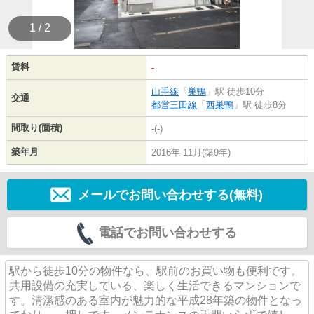
1 / 2
賃料
-
山手線
「
巣鴨
」駅 徒歩10分
交通
都営三田線
「
西巣鴨
」駅 徒歩8分
間取り(面積)
-(-)
築年月
2016年 11月(築9年)
メールでお問い合わせする(無料)
電話でお問い合わせする
駅から徒歩10分の物件なら、駅前のお買い物も便利です。
共用設備の充実している、楽しく生活できるマンションで
す。清潔感のある室内が魅力的な平成28年築の物件となっ