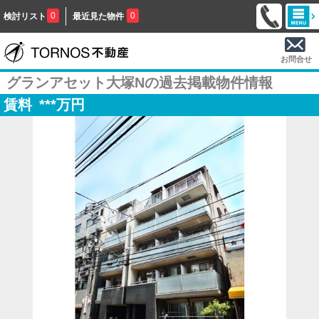
0
0
検討リスト
最近見た物件
お問合せ
グランアセット大塚Nの過去掲載物件情報
賃料
***
万円