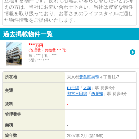
立地する物件です。便利で心地よい暮らしをしたいとお考
えの方は、当社にお問い合わせ下さい。当社は豊富な物件
情報を取り扱っており、お客さまのライフスタイルに適し
た物件情報をご提供いたします。
過去掲載物件一覧
***
万円
(管理費・共益費 ***円)
敷：***｜礼：***
5階 / *** / ***
所在地
東京都
豊島区
巣鴨
４丁目11-7
山手線
「
大塚
」駅 徒歩8分
交通
都営三田線
「
西巣鴨
」駅 徒歩9分
賃料
-
管理費等
-
面積
-
築年数
2007年 2月 (築19年)