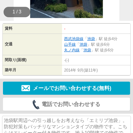
1 / 3
賃料
-
西武池袋線
「
池袋
」駅 徒歩4分
交通
山手線
「
池袋
」駅 徒歩6分
丸ノ内線
「
池袋
」駅 徒歩6分
間取り(面積)
-(-)
築年月
2014年 9月(築11年)
メールでお問い合わせする(無料)
電話でお問い合わせする
池袋駅周辺への引っ越しをお考えなら「エミリブ池袋」。
防犯対策もバッチリなマンションタイプの物件です。こち
らはエレベーター付き物件です。地上10階建ての物件で