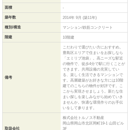
面積
-
築年数
2014年 9月 (築11年)
種別/構造
マンション/鉄筋コンクリート
階建
10階建
こだわりで選びたい方におすすめ。
豊島区エリアで住まいをお探しなら
「エミリブ池袋」。高ニーズな駅近
の物件で、徒歩4分で駅に行くことが
できます。共用設備の充実してい
る、楽しく生活できるマンションで
備考
す。高層建築がお好きな方には10階
建てのこちらの物件が好評です。こ
こから実現させましょう。新たな住
まい探しを楽しみながら始めていき
ませんか。快適な環境作りのお手伝
いをして参ります。
株式会社トルノス不動産
岡山県岡山市北区岡町19-1 山田ビル
取扱会社
3F