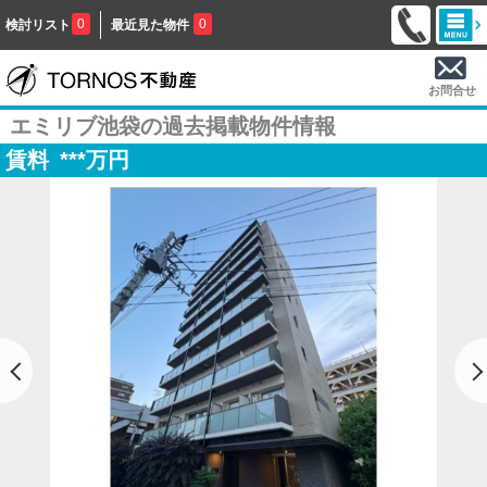
0
0
検討リスト
最近見た物件
お問合せ
エミリブ池袋の過去掲載物件情報
賃料
***
万円