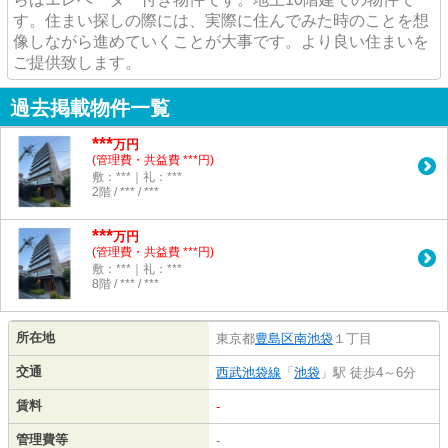
す。住まい探しの際には、実際に住んでみた時のことを想
像しながら進めていくことが大事です。より良い住まいを
ご提供致します。
過去掲載物件一覧
***
万円
(管理費・共益費 ***円)
敷：***｜礼：***
2階 / *** / ***
***
万円
(管理費・共益費 ***円)
敷：***｜礼：***
8階 / *** / ***
所在地
東京都
豊島区
南池袋
１丁目
交通
西武池袋線
「
池袋
」駅 徒歩4～6分
賃料
-
管理費等
-