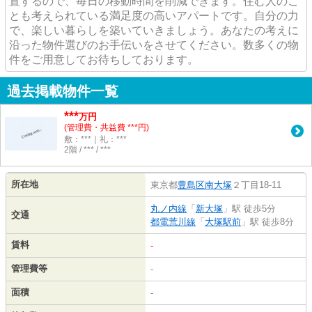
置するので、毎日の移動時間を削減できます。住む人のこ
とも考えられている満足度の高いアパートです。自分の力
で、楽しい暮らしを築いていきましょう。あなたの考えに
沿った物件選びのお手伝いをさせてください。数多くの物
件をご用意してお待ちしております。
過去掲載物件一覧
***
万円
(管理費・共益費 ***円)
敷：***｜礼：***
2階 / *** / ***
所在地
東京都
豊島区
南大塚
２丁目18-11
丸ノ内線
「
新大塚
」駅 徒歩5分
交通
都電荒川線
「
大塚駅前
」駅 徒歩8分
賃料
-
管理費等
-
面積
-