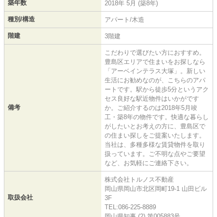
築年数
2018年 5月 (築8年)
種別/構造
アパート/木造
階建
3階建
こだわりで選びたい方におすすめ。
豊島区エリアで住まいをお探しなら
「アーベインテラス大塚」。新しい
生活にお勧めなのが、こちらのアパ
ートです。駅から徒歩5分というアク
セス良好な駅近物件はいかがです
備考
か。ご紹介するのは2018年5月竣
工・築8年の物件です。快適な暮らし
がしたいとお考えの方に、豊島区で
の住まい探しをご提案いたします。
当社は、多種多様な賃貸物件を取り
扱っています。ご不明な点やご要望
など、お気軽にご連絡下さい。
株式会社トルノス不動産
岡山県岡山市北区岡町19-1 山田ビル
取扱会社
3F
TEL:086-225-8889
岡山県知事 (2) 第005883号