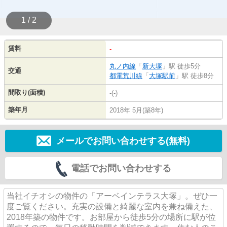
1 / 2
賃料
-
丸ノ内線
「
新大塚
」駅 徒歩5分
交通
都電荒川線
「
大塚駅前
」駅 徒歩8分
間取り(面積)
-(-)
築年月
2018年 5月(築8年)
メールでお問い合わせする(無料)
電話でお問い合わせする
当社イチオシの物件の「アーベインテラス大塚」。ぜひ一
度ご覧ください。充実の設備と綺麗な室内を兼ね備えた、
2018年築の物件です。お部屋から徒歩5分の場所に駅が位