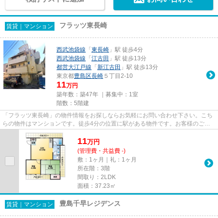
フラッツ東長崎
賃貸｜マンション
西武池袋線
「
東長崎
」駅 徒歩4分
西武池袋線
「
江古田
」駅 徒歩13分
都営大江戸線
「
新江古田
」駅 徒歩13分
東京都
豊島区
長崎
５丁目2-10
11
万円
築年数：築47年 ｜募集中：
1室
階数：5階建
「フラッツ東長崎」の物件情報をお探しならお気軽にお問い合わせ下さい。こち
らの物件はマンションです。徒歩4分の位置に駅がある物件です。お客様のご希
望の物件をご提供できるよう、...
11
万
円
(管理費・共益費 -)
敷：1ヶ月｜礼：1ヶ月
所在階：3階
間取り：2LDK
面積：37.23㎡
豊島千早レジデンス
賃貸｜マンション