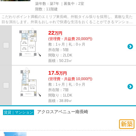
築年数：築7年 ｜募集中：
2室
階数：11階建
こだわりポイント満載のエミリブ東長崎。外観タイル張りを採用し、素敵な見た
目を演出します。外装もおしゃれで快適な生活をおくることができるマンション
です。是非ご覧ください11階...
22
万
円
(管理費・共益費 20,000円)
敷：1ヶ月｜礼：0ヶ月
所在階：5階
間取り：2LDK
面積：50.23㎡
17.5
万
円
(管理費・共益費 10,000円)
敷：1ヶ月｜礼：0ヶ月
所在階：7階
間取り：1LDK
面積：38.89㎡
アクロスアベニュー南長崎
賃貸｜マンション