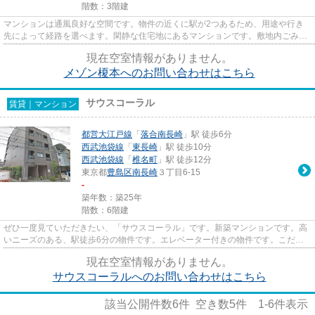
階数：3階建
マンションは通風良好な空間です。物件の近くに駅が2つあるため、用途や行き
先によって経路を選べます。閑静な住宅地にあるマンションです。敷地内ごみ置
き場があるのとないのでは、利...
現在空室情報がありません。
メゾン榎本へのお問い合わせはこちら
サウスコーラル
賃貸｜マンション
都営大江戸線
「
落合南長崎
」駅 徒歩6分
西武池袋線
「
東長崎
」駅 徒歩10分
西武池袋線
「
椎名町
」駅 徒歩12分
東京都
豊島区
南長崎
３丁目6-15
-
築年数：築25年
階数：6階建
ぜひ一度見ていただきたい、「サウスコーラル」です。新築マンションです。高
いニーズのある、駅徒歩6分の物件です。エレベーター付きの物件です。こだわ
りのある住まいを探している方...
現在空室情報がありません。
サウスコーラルへのお問い合わせはこちら
該当公開件数
6
件 空き数
5
件
1-6
件表示