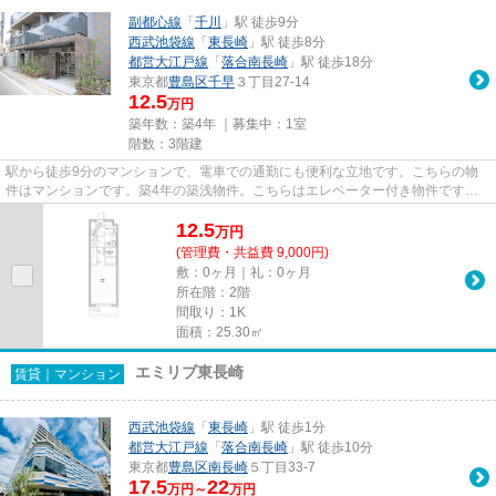
副都心線
「
千川
」駅 徒歩9分
西武池袋線
「
東長崎
」駅 徒歩8分
都営大江戸線
「
落合南長崎
」駅 徒歩18分
東京都
豊島区
千早
３丁目27-14
12.5
万円
築年数：築4年 ｜募集中：
1室
階数：3階建
駅から徒歩9分のマンションで、電車での通勤にも便利な立地です。こちらの物
件はマンションです。築4年の築浅物件。こちらはエレベーター付き物件です。
住まいを求める上で、交通アク...
12.5
万
円
(管理費・共益費 9,000円)
敷：0ヶ月｜礼：0ヶ月
所在階：2階
間取り：1K
面積：25.30㎡
エミリブ東長崎
賃貸｜マンション
西武池袋線
「
東長崎
」駅 徒歩1分
都営大江戸線
「
落合南長崎
」駅 徒歩10分
東京都
豊島区
南長崎
５丁目33-7
17.5
22
万円～
万円