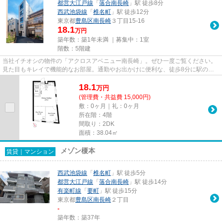
都営大江戸線
「
落合南長崎
」駅 徒歩8分
西武池袋線
「
椎名町
」駅 徒歩12分
東京都
豊島区
南長崎
３丁目15-16
18.1
万円
築年数：築1年未満 ｜募集中：
1室
階数：5階建
当社イチオシの物件の「アクロスアベニュー南長崎」。ぜひ一度ご覧ください。
見た目もキレイで機能的なお部屋。通勤やお出かけに便利な、徒歩8分に駅のあ
る物件です。防犯対策もバッチ...
18.1
万
円
(管理費・共益費 15,000円)
敷：0ヶ月｜礼：0ヶ月
所在階：4階
間取り：2DK
面積：38.04㎡
メゾン榎本
賃貸｜マンション
西武池袋線
「
椎名町
」駅 徒歩5分
都営大江戸線
「
落合南長崎
」駅 徒歩14分
有楽町線
「
要町
」駅 徒歩15分
東京都
豊島区
南長崎
２丁目
-
築年数：築37年