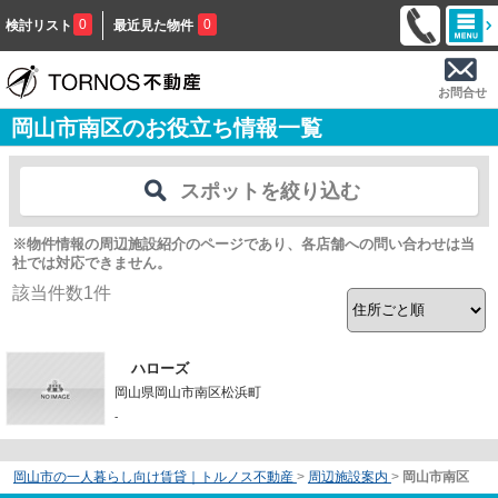
0
0
検討リスト
最近見た物件
お問合せ
岡山市南区のお役立ち情報一覧
スポットを絞り込む
※物件情報の周辺施設紹介のページであり、各店舗への問い合わせは当
社では対応できません。
該当件数
1
件
ハローズ
岡山県岡山市南区松浜町
-
岡山市の一人暮らし向け賃貸｜トルノス不動産
>
周辺施設案内
>
岡山市南区