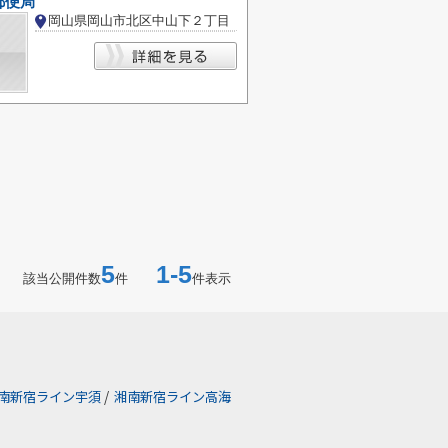
郵便局
岡山県岡山市北区中山下２丁目
5
1-5
該当公開件数
件
件表示
南新宿ライン宇須
/
湘南新宿ライン高海