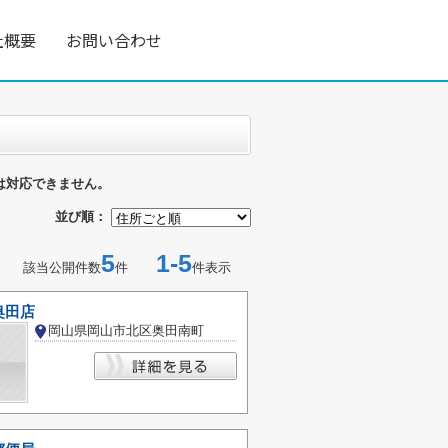
社概要
お問い合わせ
は対応できません。
並び順：
5
1-5
該当公開件数
件
件表示
奥田店
岡山県岡山市北区奥田南町