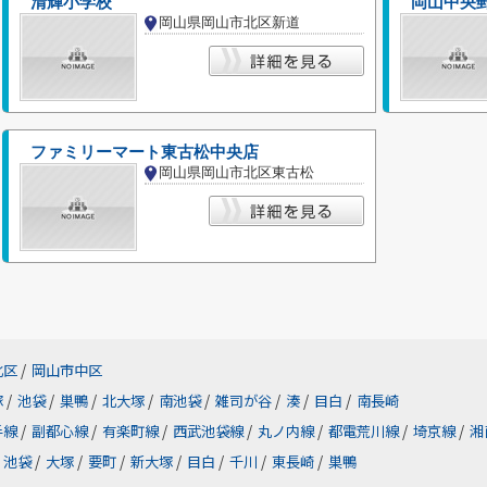
清輝小学校
岡山中央
岡山県岡山市北区新道
ファミリーマート東古松中央店
岡山県岡山市北区東古松
北区
/
岡山市中区
塚
/
池袋
/
巣鴨
/
北大塚
/
南池袋
/
雑司が谷
/
湊
/
目白
/
南長崎
手線
/
副都心線
/
有楽町線
/
西武池袋線
/
丸ノ内線
/
都電荒川線
/
埼京線
/
湘
池袋
/
大塚
/
要町
/
新大塚
/
目白
/
千川
/
東長崎
/
巣鴨