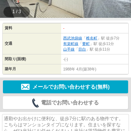
1 / 3
賃料
-
西武池袋線
「
椎名町
」駅 徒歩7分
交通
有楽町線
「
要町
」駅 徒歩11分
山手線
「
目白
」駅 徒歩11分
間取り(面積)
-(-)
築年月
1988年 4月(築38年)
メールでお問い合わせする(無料)
電話でお問い合わせする
通勤やお出かけに便利な、徒歩7分に駅のある物件です。
こちらはマンションタイプになります。住まいを探すな
ら、ぜひ当社にお任せください！当社は賃貸物件を豊富に