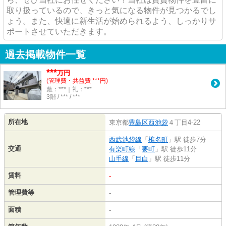
取り扱っているので、きっと気になる物件が見つかるでし
ょう。また、快適に新生活が始められるよう、しっかりサ
ポートさせていただきます。
過去掲載物件一覧
***
万円
(管理費・共益費 ***円)
敷：***｜礼：***
3階 / *** / ***
所在地
東京都
豊島区
西池袋
４丁目4-22
西武池袋線
「
椎名町
」駅 徒歩7分
交通
有楽町線
「
要町
」駅 徒歩11分
山手線
「
目白
」駅 徒歩11分
賃料
-
管理費等
-
面積
-