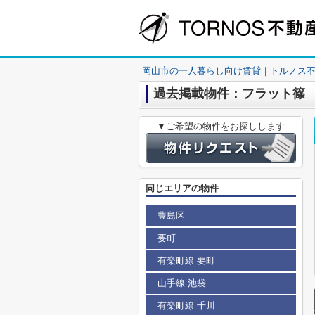
岡山市の一人暮らし向け賃貸｜トルノス
過去掲載物件：フラット篠
▼ご希望の物件をお探しします
同じエリアの物件
豊島区
要町
有楽町線 要町
山手線 池袋
有楽町線 千川