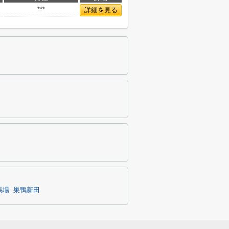
***
詳細を見る
馬場
巣鴨新田