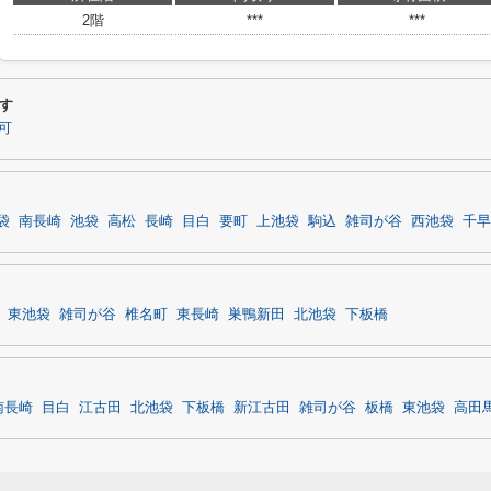
2階
***
***
す
可
袋
南長崎
池袋
高松
長崎
目白
要町
上池袋
駒込
雑司が谷
西池袋
千早
東池袋
雑司が谷
椎名町
東長崎
巣鴨新田
北池袋
下板橋
南長崎
目白
江古田
北池袋
下板橋
新江古田
雑司が谷
板橋
東池袋
高田