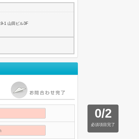
-1 山田ビル3F
0
/
2
必須項目完了