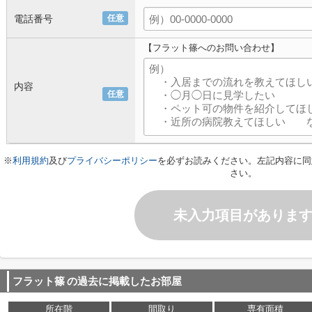
電話番号
任意
【フラット篠へのお問い合わせ】
内容
任意
※
利用規約
及び
プライバシーポリシー
を必ずお読みください。左記内容に同
さい。
未入力項目がありま
フラット篠
の過去に掲載したお部屋
所在階
間取り
専有面積