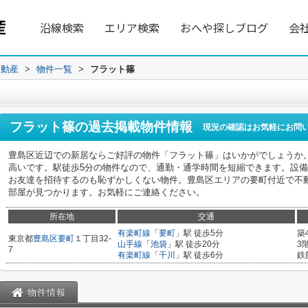
沿線検索
エリア検索
おへや探しブログ
会
不動産
>
物件一覧
>
フラット篠
フラット篠
の過去掲載物件情報
現況の確認はお気軽にお問
豊島区近辺での新居ならご好評の物件「フラット篠」はいかがでしょうか
高いです。駅徒歩5分の物件なので、通勤・通学時間を短縮できます。設
お友達を招待するのも恥ずかしくない物件。豊島区エリアの要町付近で不
部屋が見つかります。お気軽にご連絡ください。
所在地
交通
有楽町線
「
要町
」駅 徒歩5分
築
東京都
豊島区
要町
１丁目32-
山手線
「
池袋
」駅 徒歩20分
3
7
有楽町線
「
千川
」駅 徒歩6分
鉄
物件情報