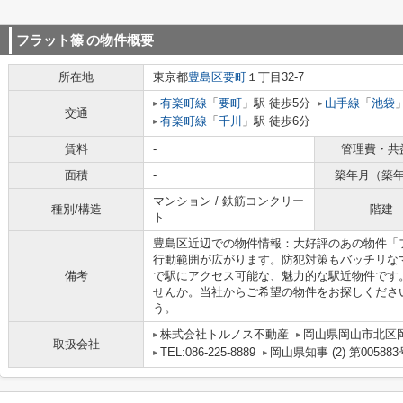
フラット篠
の物件概要
所在地
東京都
豊島区
要町
１丁目32-7
有楽町線
「
要町
」駅 徒歩5分
山手線
「
池袋
交通
有楽町線
「
千川
」駅 徒歩6分
賃料
-
管理費・共
面積
-
築年月（築
マンション / 鉄筋コンクリー
種別/構造
階建
ト
豊島区近辺での物件情報：大好評のあの物件「
行動範囲が広がります。防犯対策もバッチリな
備考
で駅にアクセス可能な、魅力的な駅近物件です
せんか。当社からご希望の物件をお探しくださ
う。
株式会社トルノス不動産
岡山県岡山市北区岡町
取扱会社
TEL:086-225-8889
岡山県知事 (2) 第005883