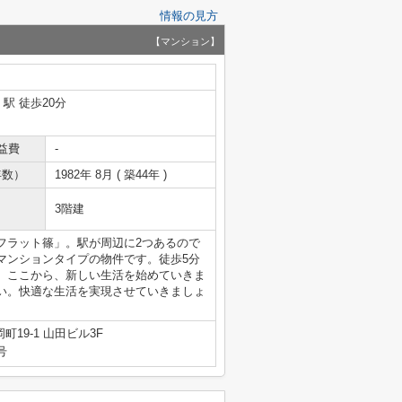
情報の見方
【マンション】
」駅 徒歩20分
益費
-
年数）
1982年 8月 ( 築44年 )
3階建
フラット篠」。駅が周辺に2つあるので
マンションタイプの物件です。徒歩5分
。ここから、新しい生活を始めていきま
い。快適な生活を実現させていきましょ
19-1 山田ビル3F
号