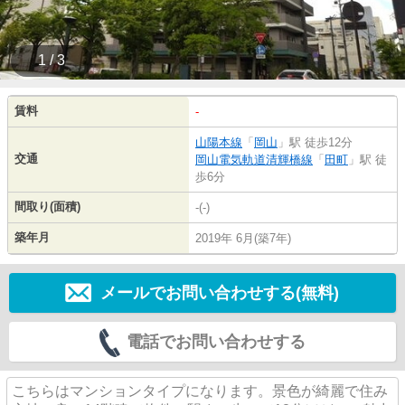
1 / 3
賃料
-
山陽本線
「
岡山
」駅 徒歩12分
交通
岡山電気軌道清輝橋線
「
田町
」駅 徒
歩6分
間取り(面積)
-(-)
築年月
2019年 6月(築7年)
メールでお問い合わせする(無料)
電話でお問い合わせする
こちらはマンションタイプになります。景色が綺麗で住み