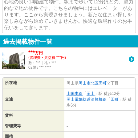
心地の良い14階建て物件。駅まで歩いて12分ほどの、魅力
的な立地の物件です。こちらの物件にはエレベーターがあ
ります。ここから実現させましょう。新たな住まい探しを
楽しみながら始めていきませんか。快適な環境作りのお手
伝いをして参ります。
過去掲載物件一覧
***
万円
(管理費・共益費 ***円)
敷：***｜礼：***
02階 / *** / ***
所在地
岡山県
岡山市北区
田町
２丁目
山陽本線
「
岡山
」駅 徒歩12分
交通
岡山電気軌道清輝橋線
「
田町
」駅 徒
歩6分
賃料
-
管理費等
-
面積
-