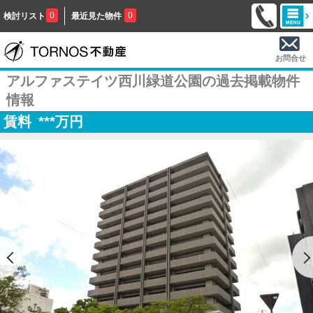
0
0
検討リスト
最近見た物件
お問合せ
アルファステイツ西川緑道公園の過去掲載物件
情報
賃料
***
万円