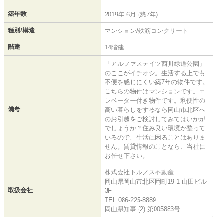
築年数
2019年 6月 (築7年)
種別/構造
マンション/鉄筋コンクリート
階建
14階建
「アルファステイツ西川緑道公園」
のここがイチオシ。生活する上でも
不便を感じにくい築7年の物件です。
こちらの物件はマンションです。エ
レベーター付き物件です。利便性の
備考
高い暮らしをするなら岡山市北区へ
のお引越をご検討してみてはいかが
でしょうか？住み良い環境が整って
いるので、生活に困ることはありま
せん。賃貸情報のことなら、当社に
お任せ下さい。
株式会社トルノス不動産
岡山県岡山市北区岡町19-1 山田ビル
取扱会社
3F
TEL:086-225-8889
岡山県知事 (2) 第005883号